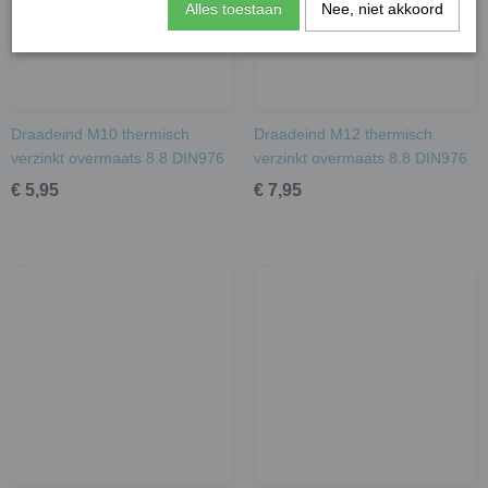
Alles toestaan
Nee, niet akkoord
Draadeind M10 thermisch
Draadeind M12 thermisch
verzinkt overmaats 8.8 DIN976
verzinkt overmaats 8.8 DIN976
€ 5,95
€ 7,95