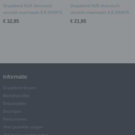
Draadeind M24 thermisch
Draadeind M20 thermisch
verzinkt overmaats 8.8 DIN976
verzinkt overmaats 8.8 DIN976
€ 32,95
€ 21,95
Informatie
Draadeind kopen
Bedrijfsprofiel
Betaalopties
Bezorgen
Retourneren
Veel gestelde vragen
Algemene voorwaarden