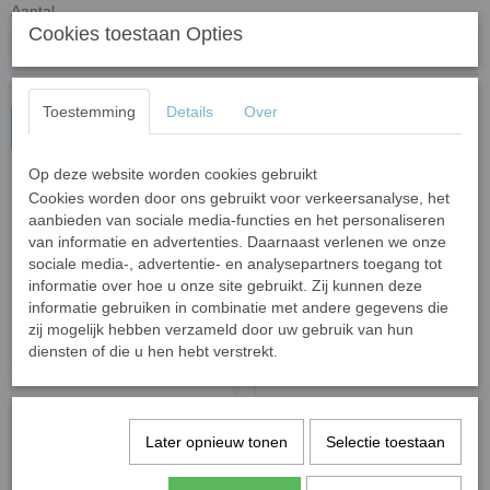
Aantal
Cookies toestaan Opties
Toestemming
Details
Over
In winkelwagen
Op deze website worden cookies gebruikt
Draadeind M16 thermisch verzinkt
Cookies worden door ons gebruikt voor verkeersanalyse, het
aanbieden van sociale media-functies en het personaliseren
overmaats 8.8 DIN976
van informatie en advertenties. Daarnaast verlenen we onze
sociale media-, advertentie- en analysepartners toegang tot
informatie over hoe u onze site gebruikt. Zij kunnen deze
informatie gebruiken in combinatie met andere gegevens die
zij mogelijk hebben verzameld door uw gebruik van hun
diensten of die u hen hebt verstrekt.
Ook interessant
Later opnieuw tonen
Selectie toestaan