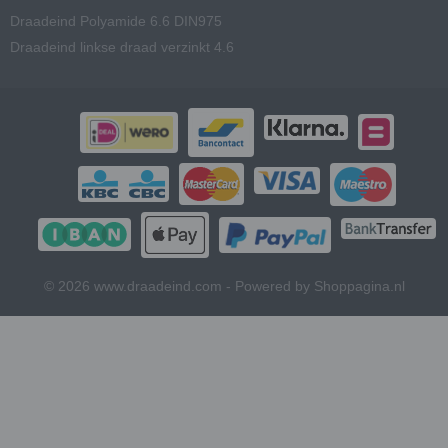
Draadeind Polyamide 6.6 DIN975
Draadeind linkse draad verzinkt 4.6
© 2026 www.draadeind.com - Powered by Shoppagina.nl